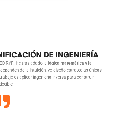
IFICACIÓN DE INGENIERÍA
SEO RYF
.
He trasladado la
lógica matemática y la
ependen de la intuición, yo diseño estrategias únicas
trabajo es aplicar ingeniería inversa para construir
decible.