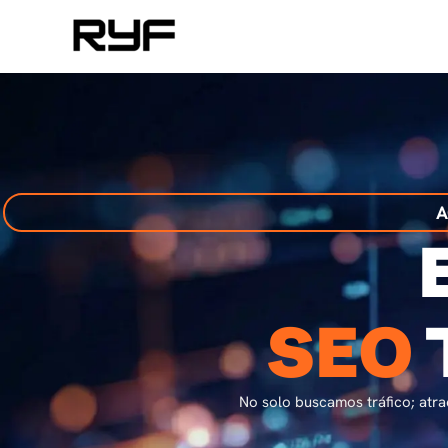
Ir
al
contenido
A
SEO
No solo buscamos tráfico; atra