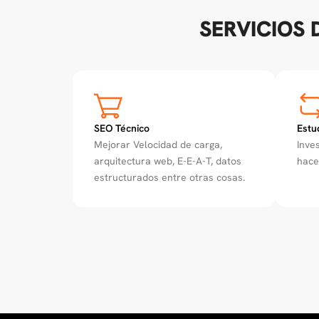
SERVICIOS 
SEO Técnico
Estu
Mejorar Velocidad de carga,
Inve
arquitectura web, E-E-A-T, datos
hace
estructurados entre otras cosas.