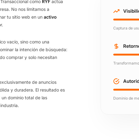
Transaccional como
RYF
actúa
resa. No nos limitamos a
Visibil
mar tu sitio web en un
activo
r.
Captura de usu
co vacío, sino como una
Retorn
 dominar la intención de búsqueda:
ido comprar y solo necesitan
Transformamos 
Autori
 exclusivamente de anuncios
lida y duradera. El resultado es
 un dominio total de las
Dominio de me
ndustria.