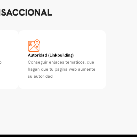
SACCIONAL
Autoridad (Linkbuilding)
o
Conseguir enlaces tematicos, que
hagan que tu pagina web aumente
su autoridad