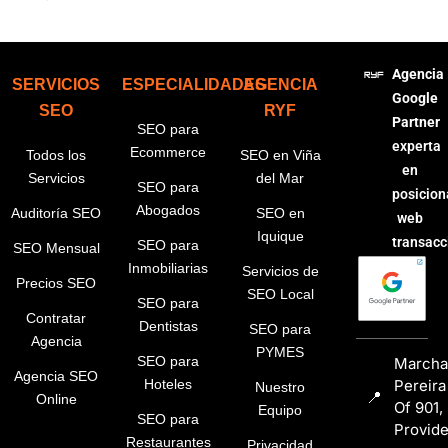
Agencia
SERVICIOS
ESPECIALIDADES
AGENCIA
Google
SEO
RYF
Partner
SEO para
experta
Ecommerce
Todos los
SEO en Viña
en
Servicios
del Mar
SEO para
posicio
Abogados
Auditoría SEO
SEO en
web
Iquique
transacc
SEO para
SEO Mensual
Inmobiliarias
Servicios de
Precios SEO
SEO Local
SEO para
Contratar
Dentistas
SEO para
Agencia
PYMES
SEO para
Marcha
Agencia SEO
Pereira
Hoteles
Nuestro
📍
Online
Of 901,
Equipo
SEO para
Provid
Restaurantes
Privacidad