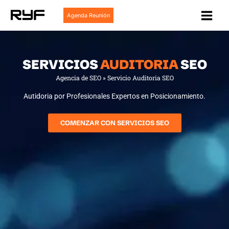
Ir
Agenda Reunión
al
contenido
SERVICIOS
AUDITORIA
SEO
Agencia de SEO
»
Servicio Auditoria SEO
Autidoria por Profesionales Expertos en Posicionamiento.
COMENZAR CON SERVICIOS SEO