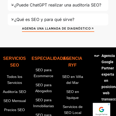
¿Puede ChatGPT realizar una auditoría SEO?
¿Qué es SEO y para qué sirve?
AGENDA UNA LLAMADA DE DIAGNÓSTICO
Agencia
SERVICIOS
ESPECIALIDADES
AGENCIA
Google
SEO
RYF
Partner
SEO para
experta
Ecommerce
Todos los
SEO en Viña
en
Servicios
del Mar
SEO para
posicio
Abogados
Auditoría SEO
SEO en
web
Iquique
transacc
SEO para
SEO Mensual
Inmobiliarias
Servicios de
Precios SEO
SEO Local
SEO para