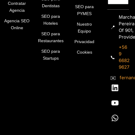
Contratar
Dentistas
SEO para
Agencia
PYMES
SEO para
Marcha
Agencia SEO
Pereira
Hoteles
Nuestro
📍
Online
Of 901,
Equipo
SEO para
Provid
Restaurantes
Privacidad
+56
SEO para
Cookies
9
📞
Startups
6682
9627
✉️
fernan
L
Y
W
i
o
h
n
u
a
k
t
t
e
u
s
d
b
a