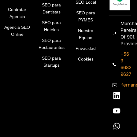
SEO Local
SEO para
Contratar
Dentistas
SEO para
Agencia
PYMES
SEO para
Marcha
Agencia SEO
Pereira
Hoteles
Nuestro
📍
Online
Of 901,
Equipo
SEO para
Provid
Restaurantes
Privacidad
+56
SEO para
Cookies
9
📞
Startups
6682
9627
✉️
fernan
L
Y
W
i
o
h
n
u
a
k
t
t
e
u
s