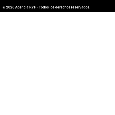
d
b
a
i
e
p
© 2026 Agencia RYF - Todos los derechos reservados.
n
p