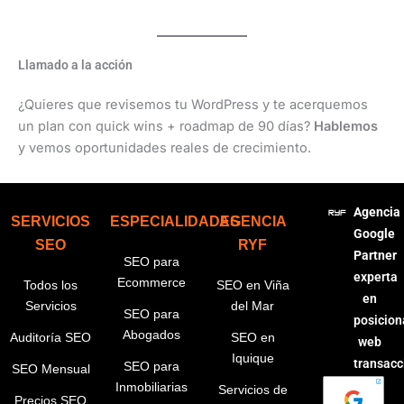
Llamado a la acción
¿Quieres que revisemos tu WordPress y te acerquemos
un plan con quick wins + roadmap de 90 días?
Hablemos
y vemos oportunidades reales de crecimiento.
Agencia
SERVICIOS
ESPECIALIDADES
AGENCIA
Google
SEO
RYF
Partner
SEO para
experta
Ecommerce
Todos los
SEO en Viña
en
Servicios
del Mar
SEO para
posicio
Abogados
Auditoría SEO
SEO en
web
Iquique
transacc
SEO para
SEO Mensual
Inmobiliarias
Servicios de
Precios SEO