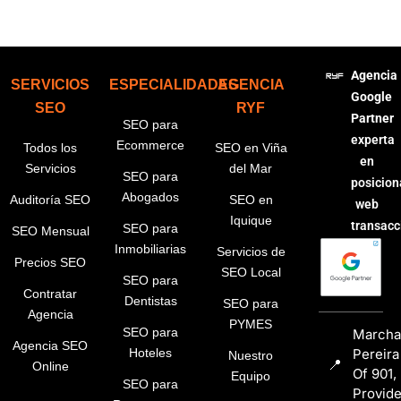
Agencia
SERVICIOS
ESPECIALIDADES
AGENCIA
Google
SEO
RYF
Partner
SEO para
experta
Ecommerce
Todos los
SEO en Viña
en
Servicios
del Mar
SEO para
posicio
Abogados
Auditoría SEO
SEO en
web
Iquique
transacc
SEO para
SEO Mensual
Inmobiliarias
Servicios de
Precios SEO
SEO Local
SEO para
Contratar
Dentistas
SEO para
Agencia
PYMES
SEO para
Marcha
Agencia SEO
Pereira
Hoteles
Nuestro
📍
Online
Of 901,
Equipo
SEO para
Provid