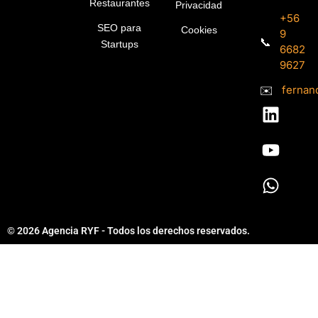
Restaurantes
Privacidad
+56
SEO para
Cookies
9
📞
Startups
6682
9627
✉️
fernan
L
Y
W
i
o
h
n
u
a
k
t
t
e
u
s
d
b
a
i
e
p
© 2026 Agencia RYF - Todos los derechos reservados.
n
p