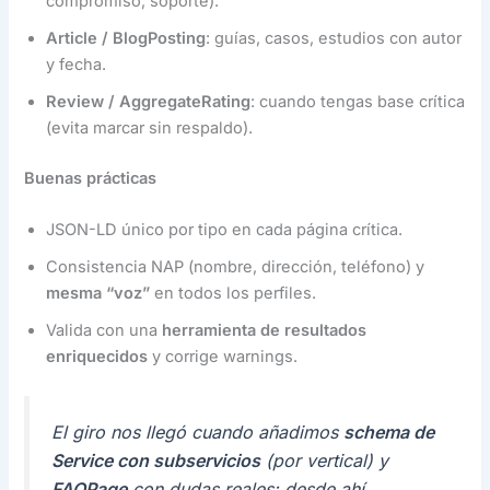
compromiso, soporte).
Article / BlogPosting
: guías, casos, estudios con autor
y fecha.
Review / AggregateRating
: cuando tengas base crítica
(evita marcar sin respaldo).
Buenas prácticas
JSON-LD único por tipo en cada página crítica.
Consistencia NAP (nombre, dirección, teléfono) y
mesma “voz”
en todos los perfiles.
Valida con una
herramienta de resultados
enriquecidos
y corrige warnings.
El giro nos llegó cuando añadimos
schema de
Service con subservicios
(por vertical) y
FAQPage
con dudas reales: desde ahí,