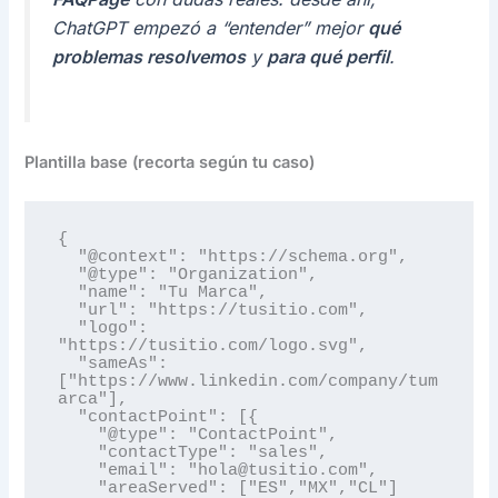
ChatGPT empezó a “entender” mejor
qué
problemas resolvemos
y
para qué perfil
.
Plantilla base (recorta según tu caso)
{

  "@context": "https://schema.org",

  "@type": "Organization",

  "name": "Tu Marca",

  "url": "https://tusitio.com",

  "logo": 
"https://tusitio.com/logo.svg",

  "sameAs": 
["https://www.linkedin.com/company/tum
arca"],

  "contactPoint": [{

    "@type": "ContactPoint",

    "contactType": "sales",

    "email": "hola@tusitio.com",

    "areaServed": ["ES","MX","CL"]
