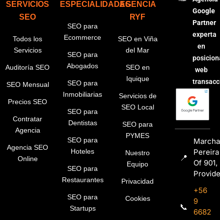
SERVICIOS
ESPECIALIDADES
AGENCIA
Google
SEO
RYF
Partner
SEO para
experta
Ecommerce
Todos los
SEO en Viña
en
Servicios
del Mar
SEO para
posicio
Abogados
Auditoría SEO
SEO en
web
Iquique
transacc
SEO para
SEO Mensual
Inmobiliarias
Servicios de
Precios SEO
SEO Local
SEO para
Contratar
Dentistas
SEO para
Agencia
PYMES
SEO para
Marcha
Agencia SEO
Pereira
Hoteles
Nuestro
📍
Online
Of 901,
Equipo
SEO para
Provid
Restaurantes
Privacidad
+56
SEO para
Cookies
9
📞
Startups
6682