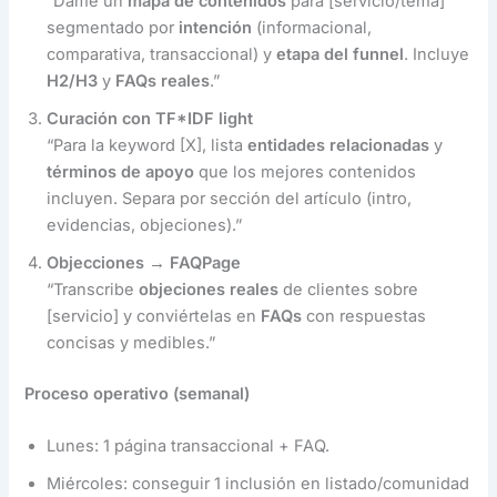
“Dame un
mapa de contenidos
para [servicio/tema]
segmentado por
intención
(informacional,
comparativa, transaccional) y
etapa del funnel
. Incluye
H2/H3
y
FAQs reales
.”
Curación con TF*IDF light
“Para la keyword [X], lista
entidades relacionadas
y
términos de apoyo
que los mejores contenidos
incluyen. Separa por sección del artículo (intro,
evidencias, objeciones).”
Objecciones → FAQPage
“Transcribe
objeciones reales
de clientes sobre
[servicio] y conviértelas en
FAQs
con respuestas
concisas y medibles.”
Proceso operativo (semanal)
Lunes: 1 página transaccional + FAQ.
Miércoles: conseguir 1 inclusión en listado/comunidad