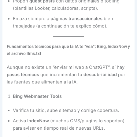
Propón
guest posts
con datos originales o tooling
(plantillas Looker, calculadoras, scripts).
Enlaza siempre a
páginas transaccionales
bien
trabajadas (a continuación te explico cómo).
Fundamentos técnicos para que la IA te “vea”: Bing, IndexNow y
el archivo llms.txt
Aunque no existe un “enviar mi web a ChatGPT”, sí hay
pasos técnicos
que incrementan tu
descubribilidad
por
las fuentes que alimentan a la IA.
Bing Webmaster Tools
Verifica tu sitio, sube sitemap y corrige cobertura.
Activa
IndexNow
(muchos CMS/plugins lo soportan)
para avisar en tiempo real de nuevas URLs.