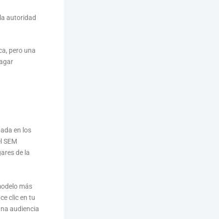
la autoridad
ca, pero una
pagar
gada en los
el SEM
ares de la
 modelo más
e clic en tu
una audiencia