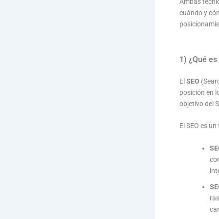
Ambas técnic
cuándo y cómo
posicionamien
1) ¿Qué es
El
SEO
(Searc
posición en 
objetivo del 
El SEO es un 
SE
com
int
SE
ra
car