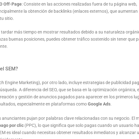
O Off-Page
: Consiste en las acciones realizadas fuera de tu página web,
ncipalmente la obtención de backlinks (enlaces externos), que aumentan 
tu sitio.
 tardar más tiempo en mostrar resultados debido a su naturaleza orgáni
nzas buenas posiciones, puedes obtener tráfico sostenido sin tener que 
nte.
 el SEM?
h Engine Marketing), por otro lado, incluye estrategias de publicidad pa
úsqueda. A diferencia del SEO, que se basa en la optimización orgánica, 
creación y gestión de anuncios pagados para aparecer en los primeros lug
sultados, especialmente en plataformas como
Google Ads
.
os anunciantes pujan por palabras clave relacionadas con su negocio. El
pago por clic
(PPC), lo que significa que solo pagas cuando un usuario hac
SEM es ideal cuando necesitas obtener resultados inmediatos y alcanzar 