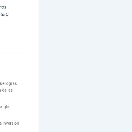
emos
e SEO
que logras
a de las
oogle,
a inversión