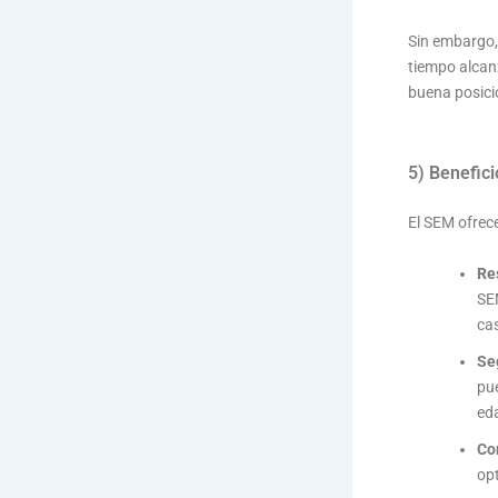
Sin embargo,
tiempo alcan
buena posici
5) Benefic
El SEM ofrece
Re
SE
cas
Se
pue
ed
Con
opt