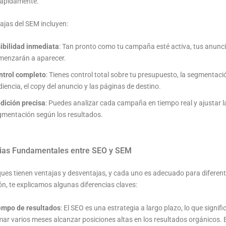
rápidamente.
ajas del SEM incluyen:
sibilidad inmediata
: Tan pronto como tu campaña esté activa, tus anunc
menzarán a aparecer.
ntrol completo
: Tienes control total sobre tu presupuesto, la segmentaci
iencia, el copy del anuncio y las páginas de destino.
dición precisa
: Puedes analizar cada campaña en tiempo real y ajustar la
gmentación según los resultados.
cias Fundamentales entre SEO y SEM
es tienen ventajas y desventajas, y cada uno es adecuado para diferent
n, te explicamos algunas diferencias claves:
empo de resultados
: El SEO es una estrategia a largo plazo, lo que signif
ar varios meses alcanzar posiciones altas en los resultados orgánicos. 