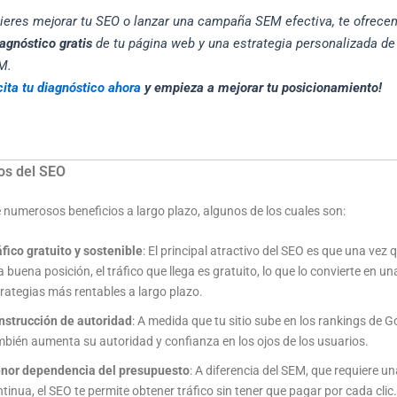
uieres mejorar tu SEO o lanzar una campaña SEM efectiva, te ofrec
iagnóstico gratis
de tu página web y una estrategia personalizada d
M.
cita tu diagnóstico ahora
y empieza a mejorar tu posicionamiento!
ios del SEO
 numerosos beneficios a largo plazo, algunos de los cuales son:
fico gratuito y sostenible
: El principal atractivo del SEO es que una vez 
 buena posición, el tráfico que llega es gratuito, lo que lo convierte en un
rategias más rentables a largo plazo.
nstrucción de autoridad
: A medida que tu sitio sube en los rankings de G
bién aumenta su autoridad y confianza en los ojos de los usuarios.
nor dependencia del presupuesto
: A diferencia del SEM, que requiere un
tinua, el SEO te permite obtener tráfico sin tener que pagar por cada clic.