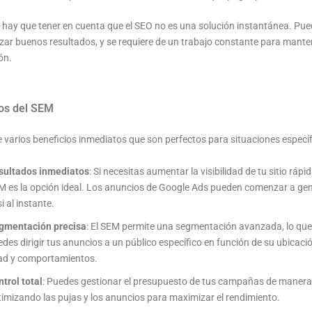
 hay que tener en cuenta que el SEO no es una solución instantánea. Pued
zar buenos resultados, y se requiere de un trabajo constante para mant
ón.
ios del SEM
 varios beneficios inmediatos que son perfectos para situaciones específ
sultados inmediatos
: Si necesitas aumentar la visibilidad de tu sitio rápi
M es la opción ideal. Los anuncios de Google Ads pueden comenzar a gen
i al instante.
gmentación precisa
: El SEM permite una segmentación avanzada, lo que 
des dirigir tus anuncios a un público específico en función de su ubicació
ad y comportamientos.
trol total
: Puedes gestionar el presupuesto de tus campañas de manera 
imizando las pujas y los anuncios para maximizar el rendimiento.