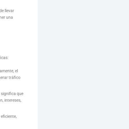
e llevar
ener una
icas:
damente, el
erar tráfico
significa que
n, intereses,
eficiente,