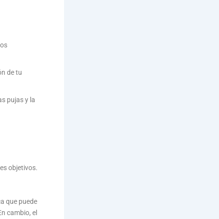
ios
ón de tu
s pujas y la
es objetivos.
ica que puede
En cambio, el