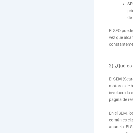
SE
pri
de 
El SEO puede
vez que alca
constanteme
2) ¿Qué es
El
SEM
(Searc
motores de b
involucra la 
página de re
En el SEM, l
común es el
anuncio. El 