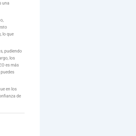
s una
o,
esto
c
, lo que
as, pudiendo
rgo, los
SEO es más
, puedes
ue en los
onfianza de