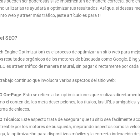
as pueden ser poderosas si se implementan de manera correcta, pero e
 utilizarlas te ayudará a optimizar tus resultados. Así que, si deseas me
to web y atraer más tráfico, ¡este artículo es para ti!
 el SEO?
h Engine Optimization) es el proceso de optimizar un sitio web para mejo
los resultados orgánicos de los motores de búsqueda como Google, Bing y 
SEO es atraer tráfico de manera natural, sin pagar directamente por cada cl
trabajo continuo que involucra varios aspectos del sitio web:
O On-Page
: Esto se refiere a las optimizaciones que realizas directamente 
o el contenido, las meta descripciones, los títulos, las URLs amigables, y
erna de enlaces.
O
Técnico:
Este aspecto trata de asegurar que tu sitio sea fácilmente acc
streable por los motores de búsqueda, mejorando aspectos como la veloc
ga, la optimización para dispositivos móviles y la correcta indexación de