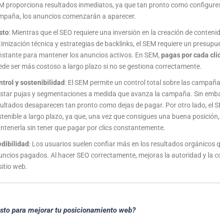
M proporciona resultados inmediatos, ya que tan pronto como configure
mpaña, los anuncios comenzarán a aparecer.
sto
: Mientras que el SEO requiere una inversión en la creación de contenid
imización técnica y estrategias de backlinks, el SEM requiere un presupu
nstante para mantener los anuncios activos. En SEM,
pagas por cada cli
de ser más costoso a largo plazo si no se gestiona correctamente.
trol y sostenibilidad
: El SEM permite un control total sobre las campañ
ustar pujas y segmentaciones a medida que avanza la campaña. Sin emba
sultados desaparecen tan pronto como dejas de pagar. Por otro lado, el 
tenible a largo plazo, ya que, una vez que consigues una buena posición
ntenerla sin tener que pagar por clics constantemente.
edibilidad
: Los usuarios suelen confiar más en los resultados orgánicos q
uncios pagados. Al hacer SEO correctamente, mejoras la autoridad y la c
sitio web.
sto para mejorar tu posicionamiento web?