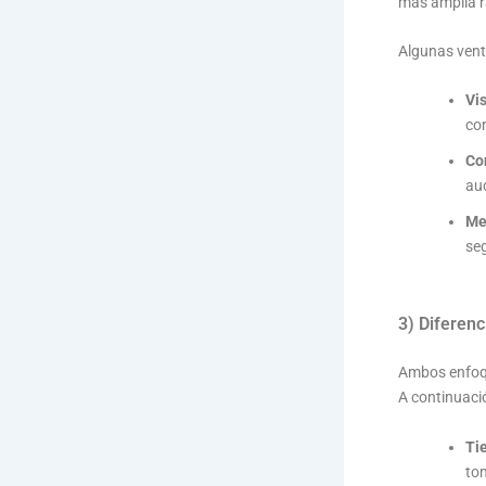
más amplia 
Algunas vent
Vi
co
Co
aud
Me
se
3) Diferen
Ambos enfoqu
A continuació
Ti
tom