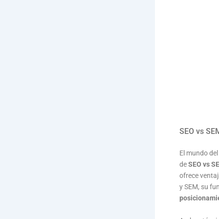
SEO vs SEM:
El mundo del
de
SEO vs S
ofrece ventaj
y SEM, su fu
posicionami