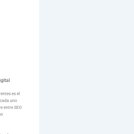
gital
entes es el
o cada uno
ave entre SEO
un