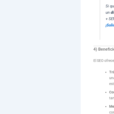
Si q
un
d
+ SE
¡Soli
4) Benefic
El SEO ofrece
Trá
una
est
Co
tam
Me
con