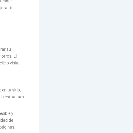
ntender
jorar tu
rar su
otros. El
ic o visita.
en tu sitio,
 la estructura
esible y
idad de
 páginas.