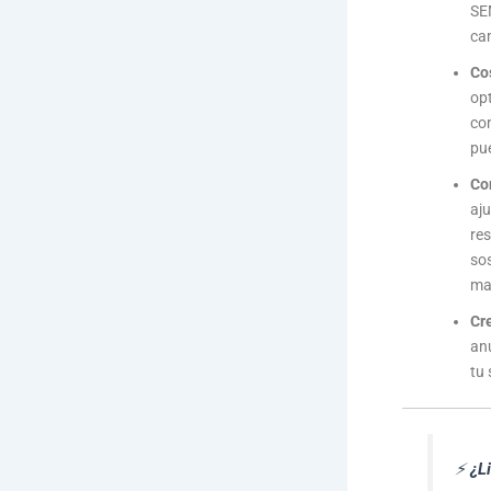
SE
ca
Co
opt
co
pue
Con
aj
re
sos
ma
Cr
an
tu 
⚡
¿Li